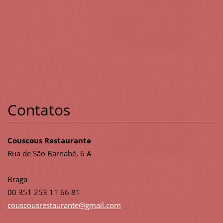
Contatos
Couscous Restaurante
Rua de São Barnabé, 6 A
Braga
00 351 253 11 66 81
couscous
restaura
nte@gmai
l.com